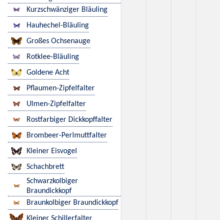
Kurzschwänziger Bläuling
Hauhechel-Bläuling
Großes Ochsenauge
Rotklee-Bläuling
Goldene Acht
Pflaumen-Zipfelfalter
Ulmen-Zipfelfalter
Rostfarbiger Dickkopffalter
Brombeer-Perlmuttfalter
Kleiner Eisvogel
Schachbrett
Schwarzkolbiger
Braundickkopf
Braunkolbiger Braundickkopf
Kleiner Schillerfalter