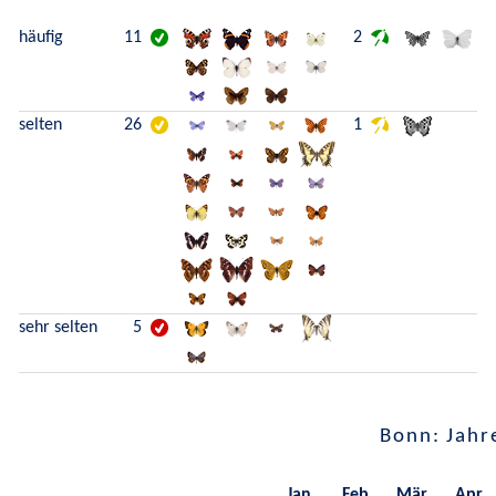
häufig
11
2
selten
26
1
sehr selten
5
Bonn: Jahr
Jan.
Feb.
Mär.
Apr.