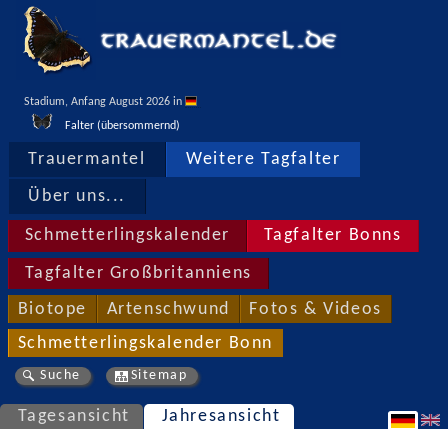
Stadium, Anfang August 2026 in 
Falter (übersommernd)
Trauermantel
Weitere Tagfalter
Über uns...
Schmetterlingskalender
Tagfalter Bonns
Tagfalter Großbritanniens
Biotope
Artenschwund
Fotos & Videos
Schmetterlingskalender Bonn
Suche
Sitemap
Tagesansicht
Jahresansicht