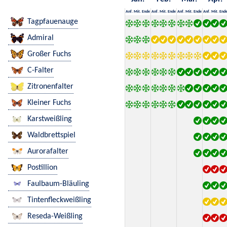
Anf.
Mit.
Ende
Anf.
Mit.
Ende
Anf.
Mit.
Ende
Anf.
Mit.
End
Tagpfauenauge
Admiral
Großer Fuchs
C-Falter
Zitronenfalter
Kleiner Fuchs
Karstweißling
Waldbrettspiel
Aurorafalter
Postillion
Faulbaum-Bläuling
Tintenfleckweißling
Reseda-Weißling