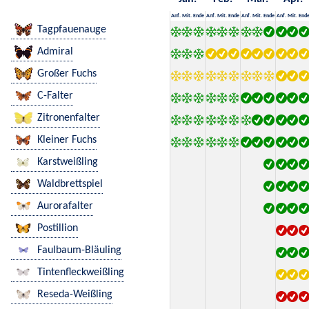
Anf.
Mit.
Ende
Anf.
Mit.
Ende
Anf.
Mit.
Ende
Anf.
Mit.
End
Tagpfauenauge
Admiral
Großer Fuchs
C-Falter
Zitronenfalter
Kleiner Fuchs
Karstweißling
Waldbrettspiel
Aurorafalter
Postillion
Faulbaum-Bläuling
Tintenfleckweißling
Reseda-Weißling