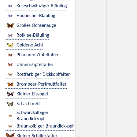
Kurzschwänziger Bläuling
Hauhechel-Bläuling
Großes Ochsenauge
Rotklee-Bläuling
Goldene Acht
Pflaumen-Zipfelfalter
Ulmen-Zipfelfalter
Rostfarbiger Dickkopffalter
Brombeer-Perlmuttfalter
Kleiner Eisvogel
Schachbrett
Schwarzkolbiger
Braundickkopf
Braunkolbiger Braundickkopf
Kleiner Schillerfalter