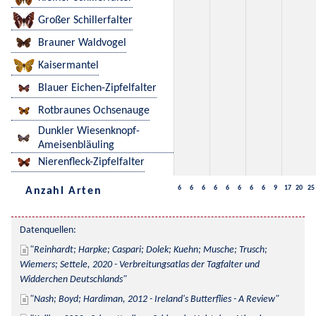
Großer Schillerfalter
Brauner Waldvogel
Kaisermantel
Blauer Eichen-Zipfelfalter
Rotbraunes Ochsenauge
Dunkler Wiesenknopf-
Ameisenbläuling
Nierenfleck-Zipfelfalter
6
6
6
6
6
6
6
6
9
17
20
25
Anzahl Arten
Datenquellen:
Reinhardt; Harpke; Caspari; Dolek; Kuehn; Musche; Trusch; 
Wiemers; Settele, 2020 - Verbreitungsatlas der Tagfalter und 
Widderchen Deutschlands
Nash; Boyd; Hardiman, 2012 - Ireland's Butterflies - A Review