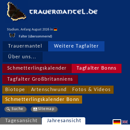
Stadium, Anfang August 2026 in 
Falter (übersommernd)
Trauermantel
Weitere Tagfalter
Über uns...
Schmetterlingskalender
Tagfalter Bonns
Tagfalter Großbritanniens
Biotope
Artenschwund
Fotos & Videos
Schmetterlingskalender Bonn
Suche
Sitemap
Tagesansicht
Jahresansicht