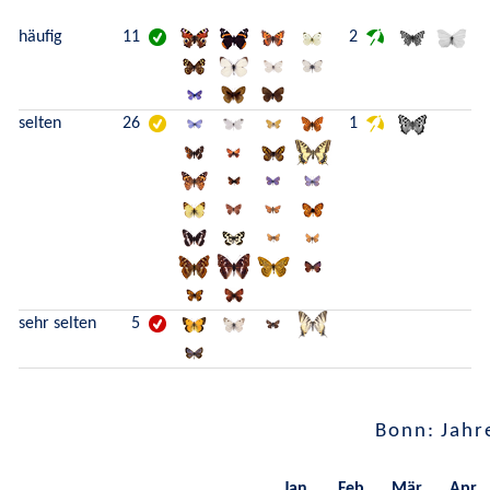
häufig
11
2
selten
26
1
sehr selten
5
Bonn: Jahr
Jan.
Feb.
Mär.
Apr.