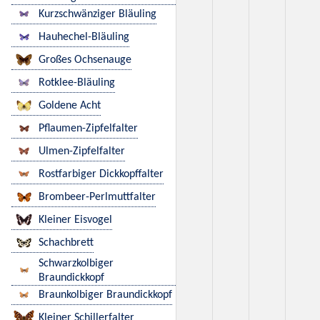
Kurzschwänziger Bläuling
Hauhechel-Bläuling
Großes Ochsenauge
Rotklee-Bläuling
Goldene Acht
Pflaumen-Zipfelfalter
Ulmen-Zipfelfalter
Rostfarbiger Dickkopffalter
Brombeer-Perlmuttfalter
Kleiner Eisvogel
Schachbrett
Schwarzkolbiger
Braundickkopf
Braunkolbiger Braundickkopf
Kleiner Schillerfalter