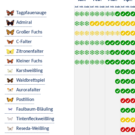
Anf.
Mit.
Ende
Anf.
Mit.
Ende
Anf.
Mit.
Ende
Anf.
Mit.
End
Tagpfauenauge
Admiral
Großer Fuchs
C-Falter
Zitronenfalter
Kleiner Fuchs
Karstweißling
Waldbrettspiel
Aurorafalter
Postillion
Faulbaum-Bläuling
Tintenfleckweißling
Reseda-Weißling