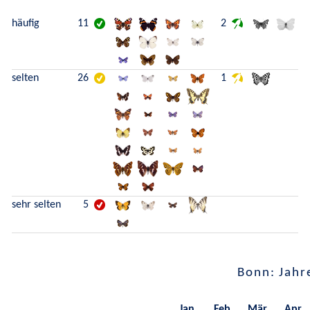
häufig
11
2
selten
26
1
sehr selten
5
Bonn: Jahr
Jan.
Feb.
Mär.
Apr.