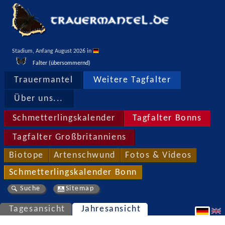
Stadium, Anfang August 2026 in 
Falter (übersommernd)
Trauermantel
Weitere Tagfalter
Über uns...
Schmetterlingskalender
Tagfalter Bonns
Tagfalter Großbritanniens
Biotope
Artenschwund
Fotos & Videos
Schmetterlingskalender Bonn
Suche
Sitemap
Tagesansicht
Jahresansicht