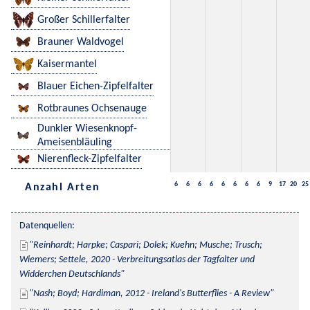
Großer Schillerfalter
Brauner Waldvogel
Kaisermantel
Blauer Eichen-Zipfelfalter
Rotbraunes Ochsenauge
Dunkler Wiesenknopf-
Ameisenbläuling
Nierenfleck-Zipfelfalter
6
6
6
6
6
6
6
6
9
17
20
25
Anzahl Arten
Datenquellen:
Reinhardt; Harpke; Caspari; Dolek; Kuehn; Musche; Trusch; 
Wiemers; Settele, 2020 - Verbreitungsatlas der Tagfalter und 
Widderchen Deutschlands
Nash; Boyd; Hardiman, 2012 - Ireland's Butterflies - A Review