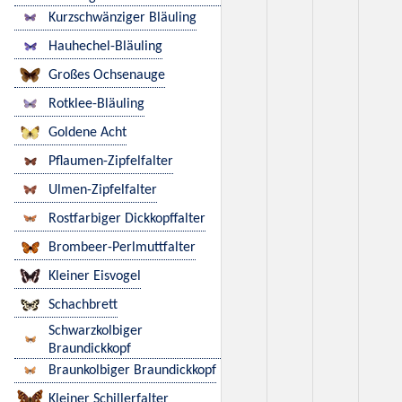
Kurzschwänziger Bläuling
Hauhechel-Bläuling
Großes Ochsenauge
Rotklee-Bläuling
Goldene Acht
Pflaumen-Zipfelfalter
Ulmen-Zipfelfalter
Rostfarbiger Dickkopffalter
Brombeer-Perlmuttfalter
Kleiner Eisvogel
Schachbrett
Schwarzkolbiger
Braundickkopf
Braunkolbiger Braundickkopf
Kleiner Schillerfalter