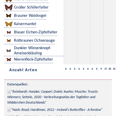
Großer Schillerfalter
Brauner Waldvogel
Kaisermantel
Blauer Eichen-Zipfelfalter
Rotbraunes Ochsenauge
Dunkler Wiesenknopf-
Ameisenbläuling
Nierenfleck-Zipfelfalter
6
6
6
6
6
6
6
6
9
17
20
25
Anzahl Arten
Datenquellen:
Reinhardt; Harpke; Caspari; Dolek; Kuehn; Musche; Trusch; 
Wiemers; Settele, 2020 - Verbreitungsatlas der Tagfalter und 
Widderchen Deutschlands
Nash; Boyd; Hardiman, 2012 - Ireland's Butterflies - A Review