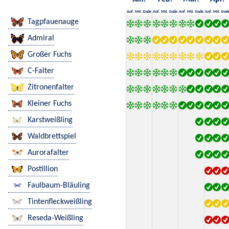
Anf.
Mit.
Ende
Anf.
Mit.
Ende
Anf.
Mit.
Ende
Anf.
Mit.
End
Tagpfauenauge
Admiral
Großer Fuchs
C-Falter
Zitronenfalter
Kleiner Fuchs
Karstweißling
Waldbrettspiel
Aurorafalter
Postillion
Faulbaum-Bläuling
Tintenfleckweißling
Reseda-Weißling