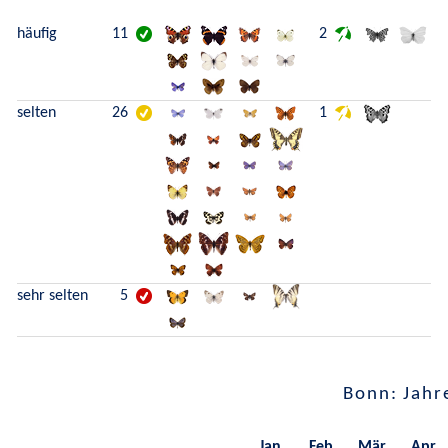
häufig
11
2
selten
26
1
sehr selten
5
Bonn: Jahr
Jan.
Feb.
Mär.
Apr.