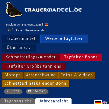
Stadium, Anfang August 2026 in 
Falter (übersommernd)
Trauermantel
Weitere Tagfalter
Über uns...
Schmetterlingskalender
Tagfalter Bonns
Tagfalter Großbritanniens
Biotope
Artenschwund
Fotos & Videos
Schmetterlingskalender Bonn
Suche
Sitemap
Tagesansicht
Jahresansicht