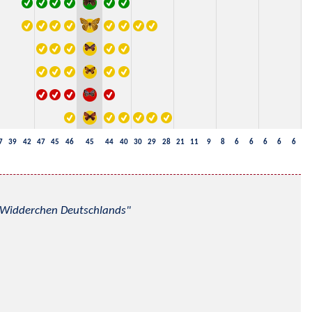
7
39
42
47
45
46
45
44
40
30
29
28
21
11
9
8
6
6
6
6
6
nd Widderchen Deutschlands