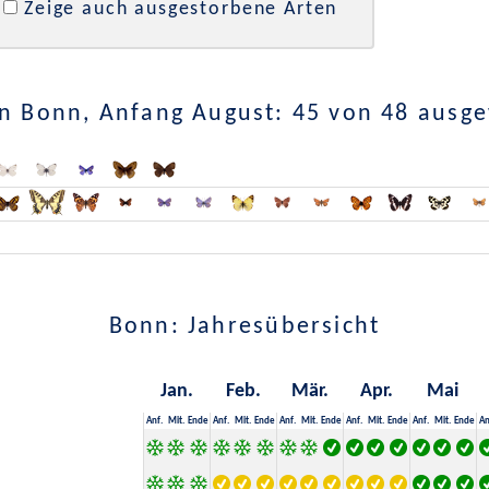
Zeige auch ausgestorbene Arten
n Bonn, Anfang August: 45 von 48 ausg
Bonn: Jahresübersicht
Jan.
Feb.
Mär.
Apr.
Mai
Anf.
Mit.
Ende
Anf.
Mit.
Ende
Anf.
Mit.
Ende
Anf.
Mit.
Ende
Anf.
Mit.
Ende
An