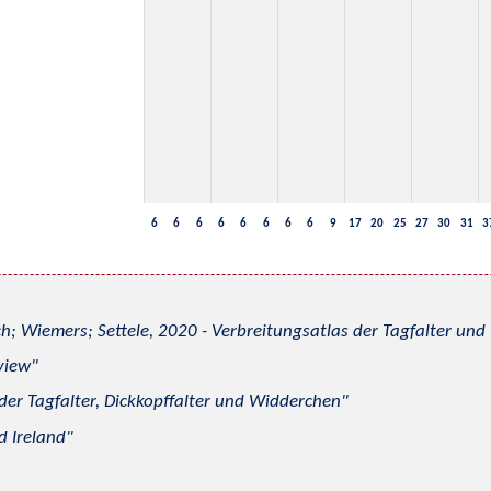
6
6
6
6
6
6
6
6
9
17
20
25
27
30
31
3
h; Wiemers; Settele, 2020 - Verbreitungsatlas der Tagfalter u
view
 der Tagfalter, Dickkopffalter und Widderchen
d Ireland