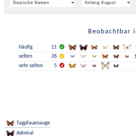
Beobachtbar i
häufig
11
selten
26
sehr selten
5
Tagpfauenauge
Admiral