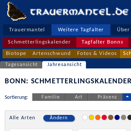
Trauermantel
Weitere Tagfalter
Über 
Schmetterlingskalender
Tagfalter Bonns
Biotope
Artenschwund
Fotos & Videos
Sc
Tagesansicht
Jahresansicht
BONN: SCHMETTERLINGSKALENDER
Familie
Art
Präsenz
Sortierung:
Alle Arten
Ändern