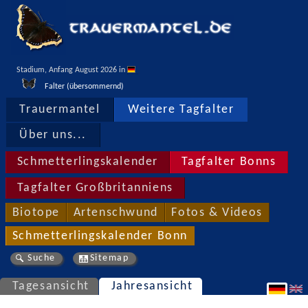
Stadium, Anfang August 2026 in 
Falter (übersommernd)
Trauermantel
Weitere Tagfalter
Über uns...
Schmetterlingskalender
Tagfalter Bonns
Tagfalter Großbritanniens
Biotope
Artenschwund
Fotos & Videos
Schmetterlingskalender Bonn
Suche
Sitemap
Tagesansicht
Jahresansicht