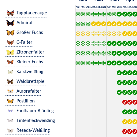
Anf.
Mit.
Ende
Anf.
Mit.
Ende
Anf.
Mit.
Ende
Anf.
Mit.
End
Tagpfauenauge
Admiral
Großer Fuchs
C-Falter
Zitronenfalter
Kleiner Fuchs
Karstweißling
Waldbrettspiel
Aurorafalter
Postillion
Faulbaum-Bläuling
Tintenfleckweißling
Reseda-Weißling