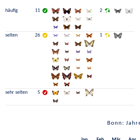
häufig
11
2
selten
26
1
sehr selten
5
Bonn: Jahr
Jan.
Feb.
Mär.
Apr.