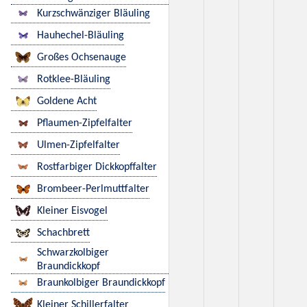
Kurzschwänziger Bläuling
Hauhechel-Bläuling
Großes Ochsenauge
Rotklee-Bläuling
Goldene Acht
Pflaumen-Zipfelfalter
Ulmen-Zipfelfalter
Rostfarbiger Dickkopffalter
Brombeer-Perlmuttfalter
Kleiner Eisvogel
Schachbrett
Schwarzkolbiger
Braundickkopf
Braunkolbiger Braundickkopf
Kleiner Schillerfalter