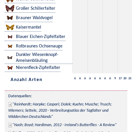
Großer Schillerfalter
Brauner Waldvogel
Kaisermantel
Blauer Eichen-Zipfelfalter
Rotbraunes Ochsenauge
Dunkler Wiesenknopf-
Ameisenbläuling
Nierenfleck-Zipfelfalter
6
6
6
6
6
6
6
6
9
17
20
25
Anzahl Arten
Datenquellen:
Reinhardt; Harpke; Caspari; Dolek; Kuehn; Musche; Trusch; 
Wiemers; Settele, 2020 - Verbreitungsatlas der Tagfalter und 
Widderchen Deutschlands
Nash; Boyd; Hardiman, 2012 - Ireland's Butterflies - A Review