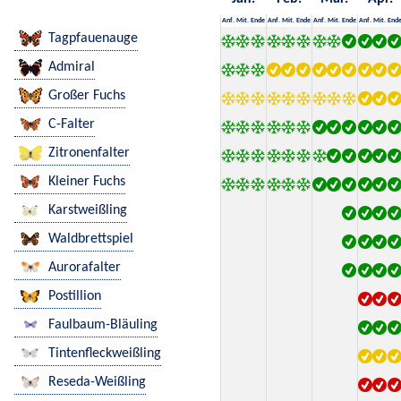
Anf.
Mit.
Ende
Anf.
Mit.
Ende
Anf.
Mit.
Ende
Anf.
Mit.
End
Tagpfauenauge
Admiral
Großer Fuchs
C-Falter
Zitronenfalter
Kleiner Fuchs
Karstweißling
Waldbrettspiel
Aurorafalter
Postillion
Faulbaum-Bläuling
Tintenfleckweißling
Reseda-Weißling