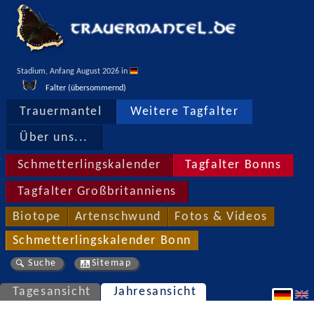
Stadium, Anfang August 2026 in 
Falter (übersommernd)
Trauermantel
Weitere Tagfalter
Über uns...
Schmetterlingskalender
Tagfalter Bonns
Tagfalter Großbritanniens
Biotope
Artenschwund
Fotos & Videos
Schmetterlingskalender Bonn
Suche
Sitemap
Tagesansicht
Jahresansicht