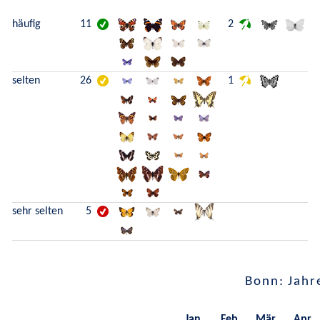
häufig
11
2
selten
26
1
sehr selten
5
Bonn: Jahr
Jan.
Feb.
Mär.
Apr.