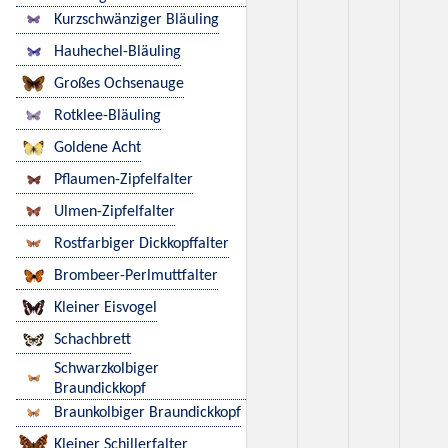
Kurzschwänziger Bläuling
Hauhechel-Bläuling
Großes Ochsenauge
Rotklee-Bläuling
Goldene Acht
Pflaumen-Zipfelfalter
Ulmen-Zipfelfalter
Rostfarbiger Dickkopffalter
Brombeer-Perlmuttfalter
Kleiner Eisvogel
Schachbrett
Schwarzkolbiger
Braundickkopf
Braunkolbiger Braundickkopf
Kleiner Schillerfalter