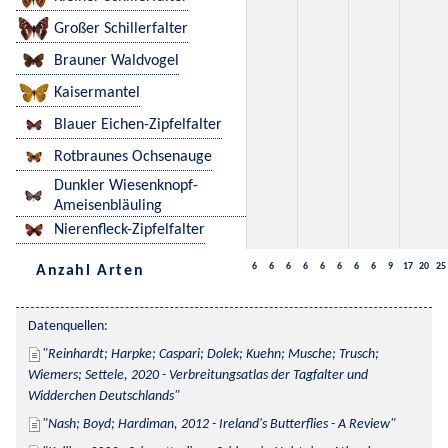
Großer Schillerfalter
Brauner Waldvogel
Kaisermantel
Blauer Eichen-Zipfelfalter
Rotbraunes Ochsenauge
Dunkler Wiesenknopf-
Ameisenbläuling
Nierenfleck-Zipfelfalter
6
6
6
6
6
6
6
6
9
17
20
25
Anzahl Arten
Datenquellen:
Reinhardt; Harpke; Caspari; Dolek; Kuehn; Musche; Trusch; 
Wiemers; Settele, 2020 - Verbreitungsatlas der Tagfalter und 
Widderchen Deutschlands
Nash; Boyd; Hardiman, 2012 - Ireland's Butterflies - A Review