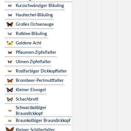
Kurzschwänziger Bläuling
Hauhechel-Bläuling
Großes Ochsenauge
Rotklee-Bläuling
Goldene Acht
Pflaumen-Zipfelfalter
Ulmen-Zipfelfalter
Rostfarbiger Dickkopffalter
Brombeer-Perlmuttfalter
Kleiner Eisvogel
Schachbrett
Schwarzkolbiger
Braundickkopf
Braunkolbiger Braundickkopf
Kleiner Schillerfalter