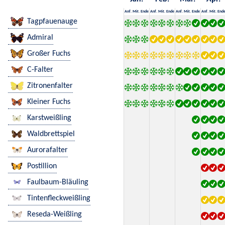
Anf.
Mit.
Ende
Anf.
Mit.
Ende
Anf.
Mit.
Ende
Anf.
Mit.
End
Tagpfauenauge
Admiral
Großer Fuchs
C-Falter
Zitronenfalter
Kleiner Fuchs
Karstweißling
Waldbrettspiel
Aurorafalter
Postillion
Faulbaum-Bläuling
Tintenfleckweißling
Reseda-Weißling