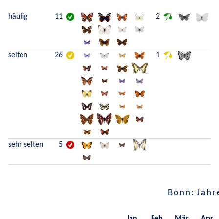
häufig
11
2
selten
26
1
sehr selten
5
Bonn: Jahr
Jan.
Feb.
Mär.
Apr.