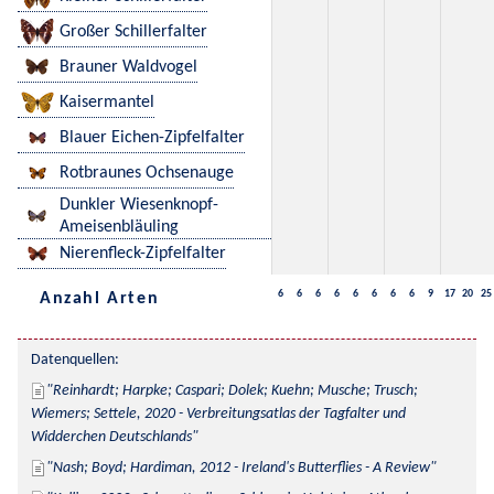
Großer Schillerfalter
Brauner Waldvogel
Kaisermantel
Blauer Eichen-Zipfelfalter
Rotbraunes Ochsenauge
Dunkler Wiesenknopf-
Ameisenbläuling
Nierenfleck-Zipfelfalter
6
6
6
6
6
6
6
6
9
17
20
25
Anzahl Arten
Datenquellen:
Reinhardt; Harpke; Caspari; Dolek; Kuehn; Musche; Trusch; 
Wiemers; Settele, 2020 - Verbreitungsatlas der Tagfalter und 
Widderchen Deutschlands
Nash; Boyd; Hardiman, 2012 - Ireland's Butterflies - A Review