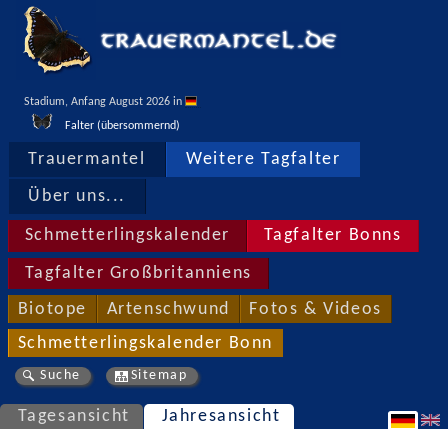
Stadium, Anfang August 2026 in 
Falter (übersommernd)
Trauermantel
Weitere Tagfalter
Über uns...
Schmetterlingskalender
Tagfalter Bonns
Tagfalter Großbritanniens
Biotope
Artenschwund
Fotos & Videos
Schmetterlingskalender Bonn
Suche
Sitemap
Tagesansicht
Jahresansicht