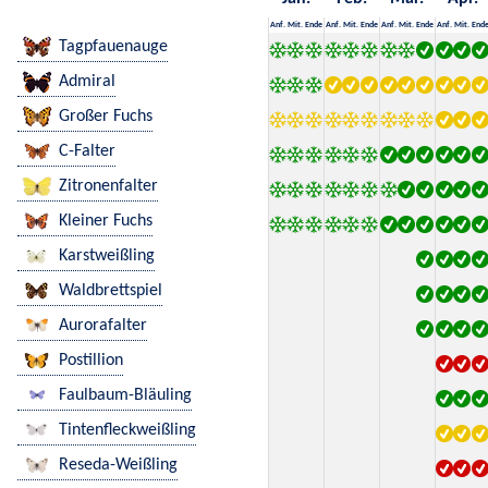
Anf.
Mit.
Ende
Anf.
Mit.
Ende
Anf.
Mit.
Ende
Anf.
Mit.
End
Tagpfauenauge
Admiral
Großer Fuchs
C-Falter
Zitronenfalter
Kleiner Fuchs
Karstweißling
Waldbrettspiel
Aurorafalter
Postillion
Faulbaum-Bläuling
Tintenfleckweißling
Reseda-Weißling