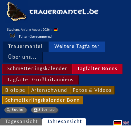
Stadium, Anfang August 2026 in 
Falter (übersommernd)
Trauermantel
Weitere Tagfalter
Über uns...
Schmetterlingskalender
Tagfalter Bonns
Tagfalter Großbritanniens
Biotope
Artenschwund
Fotos & Videos
Schmetterlingskalender Bonn
Suche
Sitemap
Tagesansicht
Jahresansicht