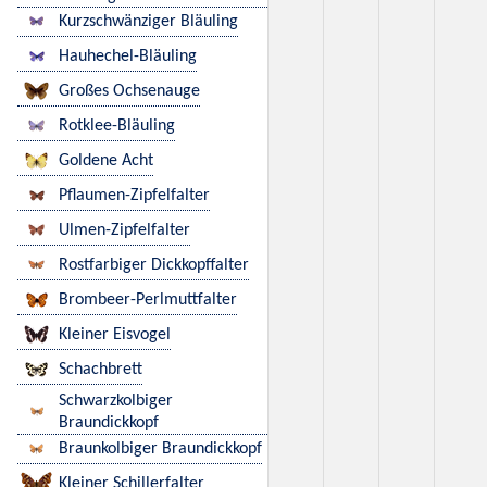
Kurzschwänziger Bläuling
Hauhechel-Bläuling
Großes Ochsenauge
Rotklee-Bläuling
Goldene Acht
Pflaumen-Zipfelfalter
Ulmen-Zipfelfalter
Rostfarbiger Dickkopffalter
Brombeer-Perlmuttfalter
Kleiner Eisvogel
Schachbrett
Schwarzkolbiger
Braundickkopf
Braunkolbiger Braundickkopf
Kleiner Schillerfalter