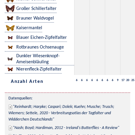
Großer Schillerfalter
Brauner Waldvogel
Kaisermantel
Blauer Eichen-Zipfelfalter
Rotbraunes Ochsenauge
Dunkler Wiesenknopf-
Ameisenbläuling
Nierenfleck-Zipfelfalter
6
6
6
6
6
6
6
6
9
17
20
25
Anzahl Arten
Datenquellen:
Reinhardt; Harpke; Caspari; Dolek; Kuehn; Musche; Trusch; 
Wiemers; Settele, 2020 - Verbreitungsatlas der Tagfalter und 
Widderchen Deutschlands
Nash; Boyd; Hardiman, 2012 - Ireland's Butterflies - A Review