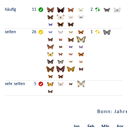
häufig
11
2
selten
26
1
sehr selten
5
Bonn: Jahr
Jan.
Feb.
Mär.
Apr.