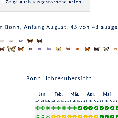
Zeige auch ausgestorbene Arten
n Bonn, Anfang August: 45 von 48 ausg
Bonn: Jahresübersicht
Jan.
Feb.
Mär.
Apr.
Mai
Anf.
Mit.
Ende
Anf.
Mit.
Ende
Anf.
Mit.
Ende
Anf.
Mit.
Ende
Anf.
Mit.
Ende
An