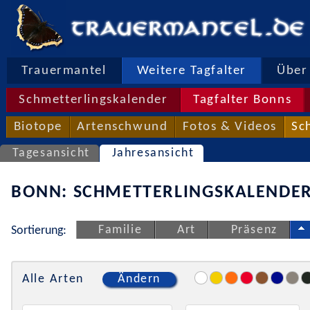
Trauermantel
Weitere Tagfalter
Über 
Schmetterlingskalender
Tagfalter Bonns
Biotope
Artenschwund
Fotos & Videos
Sc
Tagesansicht
Jahresansicht
BONN: SCHMETTERLINGSKALENDER
Familie
Art
Präsenz
Sortierung:
Alle Arten
Ändern