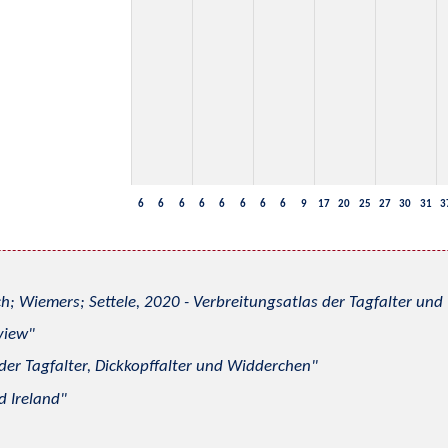
6
6
6
6
6
6
6
6
9
17
20
25
27
30
31
3
h; Wiemers; Settele, 2020 - Verbreitungsatlas der Tagfalter u
view
 der Tagfalter, Dickkopffalter und Widderchen
d Ireland