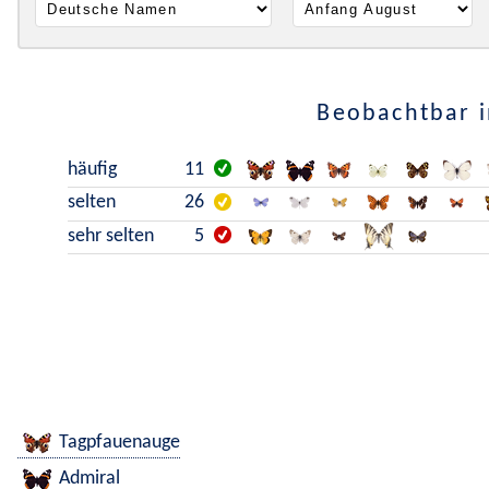
Beobachtbar i
häufig
11
selten
26
sehr selten
5
Tagpfauenauge
Admiral