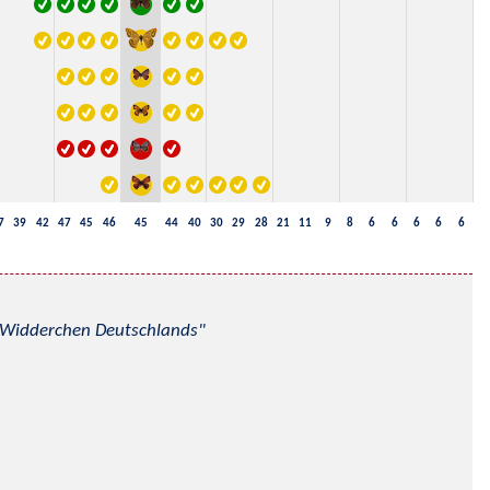
7
39
42
47
45
46
45
44
40
30
29
28
21
11
9
8
6
6
6
6
6
nd Widderchen Deutschlands