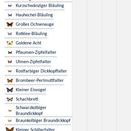
Kurzschwänziger Bläuling
Hauhechel-Bläuling
Großes Ochsenauge
Rotklee-Bläuling
Goldene Acht
Pflaumen-Zipfelfalter
Ulmen-Zipfelfalter
Rostfarbiger Dickkopffalter
Brombeer-Perlmuttfalter
Kleiner Eisvogel
Schachbrett
Schwarzkolbiger
Braundickkopf
Braunkolbiger Braundickkopf
Kleiner Schillerfalter