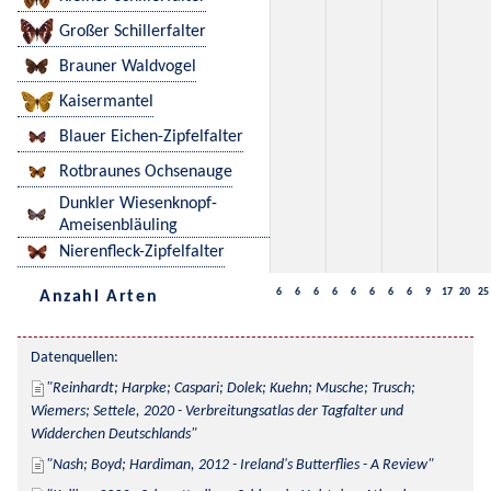
Großer Schillerfalter
Brauner Waldvogel
Kaisermantel
Blauer Eichen-Zipfelfalter
Rotbraunes Ochsenauge
Dunkler Wiesenknopf-
Ameisenbläuling
Nierenfleck-Zipfelfalter
6
6
6
6
6
6
6
6
9
17
20
25
Anzahl Arten
Datenquellen:
Reinhardt; Harpke; Caspari; Dolek; Kuehn; Musche; Trusch; 
Wiemers; Settele, 2020 - Verbreitungsatlas der Tagfalter und 
Widderchen Deutschlands
Nash; Boyd; Hardiman, 2012 - Ireland's Butterflies - A Review