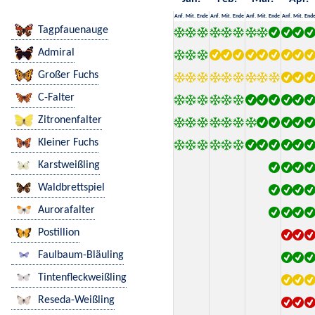
Anf.
Mit.
Ende
Anf.
Mit.
Ende
Anf.
Mit.
Ende
Anf.
Mit.
End
Tagpfauenauge
Admiral
Großer Fuchs
C-Falter
Zitronenfalter
Kleiner Fuchs
Karstweißling
Waldbrettspiel
Aurorafalter
Postillion
Faulbaum-Bläuling
Tintenfleckweißling
Reseda-Weißling