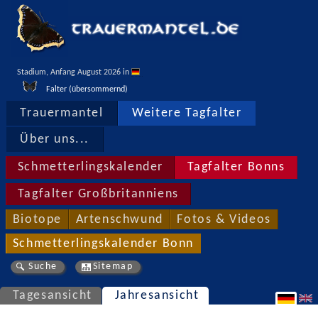
Stadium, Anfang August 2026 in 
Falter (übersommernd)
Trauermantel
Weitere Tagfalter
Über uns...
Schmetterlingskalender
Tagfalter Bonns
Tagfalter Großbritanniens
Biotope
Artenschwund
Fotos & Videos
Schmetterlingskalender Bonn
Suche
Sitemap
Tagesansicht
Jahresansicht