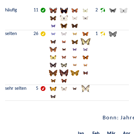
häufig
11
2
selten
26
1
sehr selten
5
Bonn: Jahr
Jan.
Feb.
Mär.
Apr.