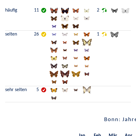
häufig
11
2
selten
26
1
sehr selten
5
Bonn: Jahr
Jan.
Feb.
Mär.
Apr.