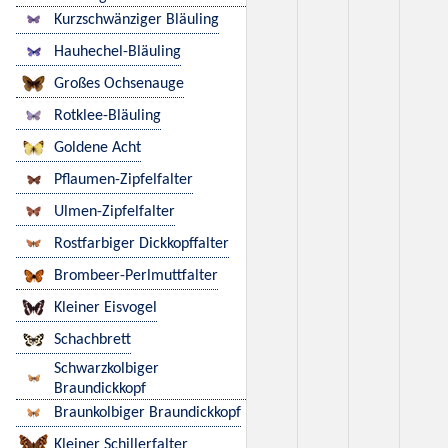
Kurzschwänziger Bläuling
Hauhechel-Bläuling
Großes Ochsenauge
Rotklee-Bläuling
Goldene Acht
Pflaumen-Zipfelfalter
Ulmen-Zipfelfalter
Rostfarbiger Dickkopffalter
Brombeer-Perlmuttfalter
Kleiner Eisvogel
Schachbrett
Schwarzkolbiger
Braundickkopf
Braunkolbiger Braundickkopf
Kleiner Schillerfalter