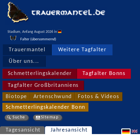
Stadium, Anfang August 2026 in 
Falter (übersommernd)
Trauermantel
Weitere Tagfalter
Über uns...
Schmetterlingskalender
Tagfalter Bonns
Tagfalter Großbritanniens
Biotope
Artenschwund
Fotos & Videos
Schmetterlingskalender Bonn
Suche
Sitemap
Tagesansicht
Jahresansicht