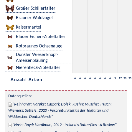
Großer Schillerfalter
Brauner Waldvogel
Kaisermantel
Blauer Eichen-Zipfelfalter
Rotbraunes Ochsenauge
Dunkler Wiesenknopf-
Ameisenbläuling
Nierenfleck-Zipfelfalter
6
6
6
6
6
6
6
6
9
17
20
25
Anzahl Arten
Datenquellen:
Reinhardt; Harpke; Caspari; Dolek; Kuehn; Musche; Trusch; 
Wiemers; Settele, 2020 - Verbreitungsatlas der Tagfalter und 
Widderchen Deutschlands
Nash; Boyd; Hardiman, 2012 - Ireland's Butterflies - A Review