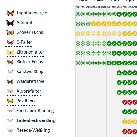
Anf.
Mit.
Ende
Anf.
Mit.
Ende
Anf.
Mit.
Ende
Anf.
Mit.
End
Tagpfauenauge
Admiral
Großer Fuchs
C-Falter
Zitronenfalter
Kleiner Fuchs
Karstweißling
Waldbrettspiel
Aurorafalter
Postillion
Faulbaum-Bläuling
Tintenfleckweißling
Reseda-Weißling