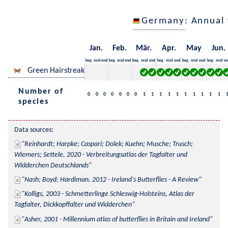
Germany
: Annual
Jan.
Feb.
Mär.
Apr.
May
Jun.
beg.
mid
end
beg.
mid
end
beg.
mid
end
beg.
mid
end
beg.
mid
end
beg.
mid
en
Green Hairstreak
Number of
0
0
0
0
0
0
0
1
1
1
1
1
1
1
1
1
1
species
Data sources:
Reinhardt; Harpke; Caspari; Dolek; Kuehn; Musche; Trusch; 
Wiemers; Settele, 2020 - Verbreitungsatlas der Tagfalter und 
Widderchen Deutschlands
Nash; Boyd; Hardiman, 2012 - Ireland's Butterflies - A Review
Kolligs, 2003 - Schmetterlinge Schleswig-Holsteins, Atlas der 
Tagfalter, Dickkopffalter und Widderchen
Asher, 2001 - Millennium atlas of butterflies in Britain and Ireland