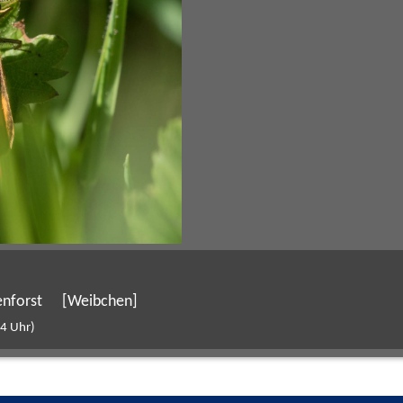
enforst
[Weibchen]
24 Uhr)