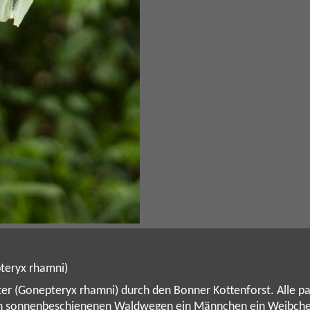
pteryx rhamni)
ter (Gonepteryx rhamni) durch den Bonner Kottenforst. Alle p
. an sonnenbeschienenen Waldwegen ein Männchen ein Weibche