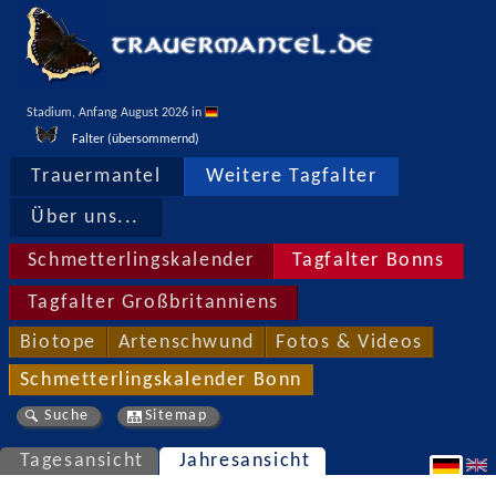
Stadium, Anfang August 2026 in 
Falter (übersommernd)
Trauermantel
Weitere Tagfalter
Über uns...
Schmetterlingskalender
Tagfalter Bonns
Tagfalter Großbritanniens
Biotope
Artenschwund
Fotos & Videos
Schmetterlingskalender Bonn
Suche
Sitemap
Tagesansicht
Jahresansicht