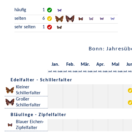
häufig
1
selten
6
sehr selten
1
Bonn: Jahresüb
Jan.
Feb.
Mär.
Apr.
Mai
Ju
Anf.
Mit.
Ende
Anf.
Mit.
Ende
Anf.
Mit.
Ende
Anf.
Mit.
Ende
Anf.
Mit.
Ende
Anf.
Mit
Edelfalter - Schillerfalter
Kleiner
Schillerfalter
Großer
Schillerfalter
Bläulinge - Zipfelfalter
Blauer Eichen-
Zipfelfalter