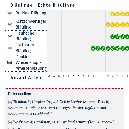
Bläulinge - Echte Bläulinge
Rotklee-Bläuling
Kurzschwänziger
Bläuling
Hauhechel-
Bläuling
Faulbaum-
Bläuling
Dunkler
Wiesenknopf-
Ameisenbläuling
0
0
0
0
0
0
0
0
0
1
1
1
2
4
4
4
6
Anzahl Arten
Datenquellen:
Reinhardt; Harpke; Caspari; Dolek; Kuehn; Musche; Trusch; 
Wiemers; Settele, 2020 - Verbreitungsatlas der Tagfalter und 
Widderchen Deutschlands
Nash; Boyd; Hardiman, 2012 - Ireland's Butterflies - A Review