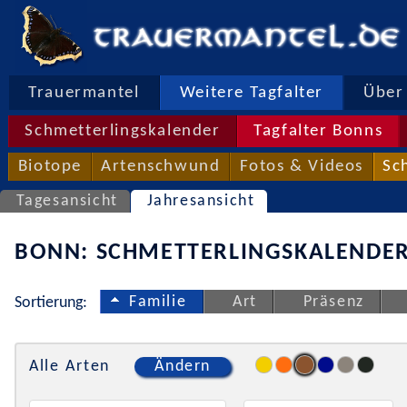
Trauermantel
Weitere Tagfalter
Über 
Schmetterlingskalender
Tagfalter Bonns
Biotope
Artenschwund
Fotos & Videos
Sc
Tagesansicht
Jahresansicht
BONN: SCHMETTERLINGSKALENDER
Familie
Art
Präsenz
Sortierung:
Alle Arten
Ändern