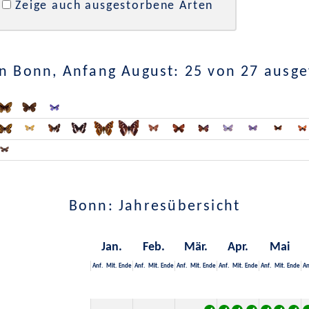
Zeige auch ausgestorbene Arten
n Bonn, Anfang August: 25 von 27 ausg
Bonn: Jahresübersicht
Jan.
Feb.
Mär.
Apr.
Mai
Anf.
Mit.
Ende
Anf.
Mit.
Ende
Anf.
Mit.
Ende
Anf.
Mit.
Ende
Anf.
Mit.
Ende
An