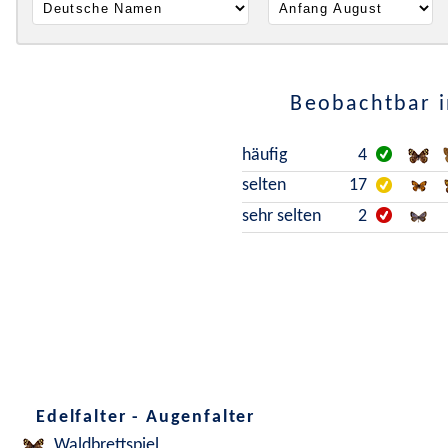
Beobachtbar i
häufig
4
selten
17
sehr selten
2
Edelfalter - Augenfalter
Waldbrettspiel