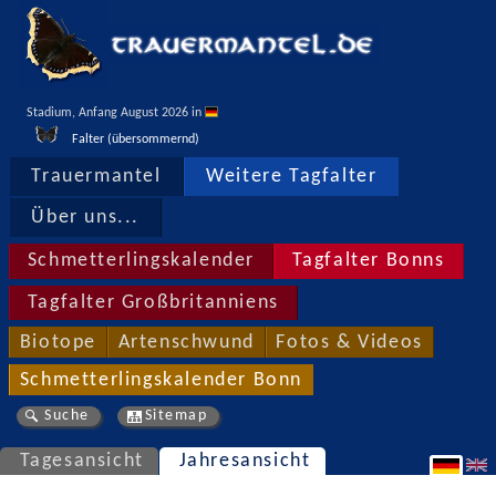
Stadium, Anfang August 2026 in 
Falter (übersommernd)
Trauermantel
Weitere Tagfalter
Über uns...
Schmetterlingskalender
Tagfalter Bonns
Tagfalter Großbritanniens
Biotope
Artenschwund
Fotos & Videos
Schmetterlingskalender Bonn
Suche
Sitemap
Tagesansicht
Jahresansicht