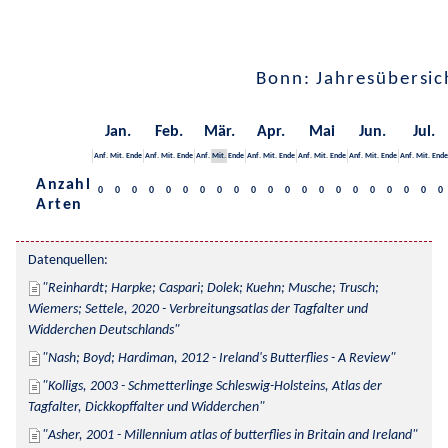
Bonn: Jahresübersic
Jan.
Feb.
Mär.
Apr.
Mai
Jun.
Jul.
Anf.
Mit.
Ende
Anf.
Mit.
Ende
Anf.
Mit.
Ende
Anf.
Mit.
Ende
Anf.
Mit.
Ende
Anf.
Mit.
Ende
Anf.
Mit.
Ende
Anzahl
0
0
0
0
0
0
0
0
0
0
0
0
0
0
0
0
0
0
0
0
0
Arten
Datenquellen:
Reinhardt; Harpke; Caspari; Dolek; Kuehn; Musche; Trusch; 
Wiemers; Settele, 2020 - Verbreitungsatlas der Tagfalter und 
Widderchen Deutschlands
Nash; Boyd; Hardiman, 2012 - Ireland's Butterflies - A Review
Kolligs, 2003 - Schmetterlinge Schleswig-Holsteins, Atlas der 
Tagfalter, Dickkopffalter und Widderchen
Asher, 2001 - Millennium atlas of butterflies in Britain and Ireland