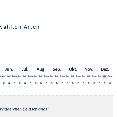
wählten Arten
Jun.
Jul.
Aug.
Sep.
Okt.
Nov.
Dez.
e
Anf.
Mit.
Ende
Anf.
Mit.
Ende
Anf.
Mit.
Ende
Anf.
Mit.
Ende
Anf.
Mit.
Ende
Anf.
Mit.
Ende
Anf.
Mit.
Ende
0
0
0
0
0
0
0
0
0
0
0
0
0
0
0
0
0
0
0
0
0
nd Widderchen Deutschlands