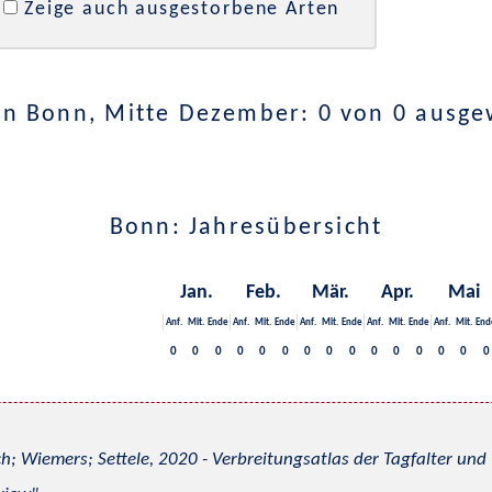
Zeige auch ausgestorbene Arten
in Bonn, Mitte Dezember: 0 von 0 ausge
Bonn: Jahresübersicht
Jan.
Feb.
Mär.
Apr.
Mai
Anf.
Mit.
Ende
Anf.
Mit.
Ende
Anf.
Mit.
Ende
Anf.
Mit.
Ende
Anf.
Mit.
End
0
0
0
0
0
0
0
0
0
0
0
0
0
0
0
h; Wiemers; Settele, 2020 - Verbreitungsatlas der Tagfalter u