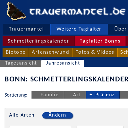
Trauermantel
Weitere Tagfalter
Über 
Schmetterlingskalender
Tagfalter Bonns
Biotope
Artenschwund
Fotos & Videos
Sc
Tagesansicht
Jahresansicht
BONN: SCHMETTERLINGSKALENDER
Familie
Art
Präsenz
Sortierung:
Alle Arten
Ändern