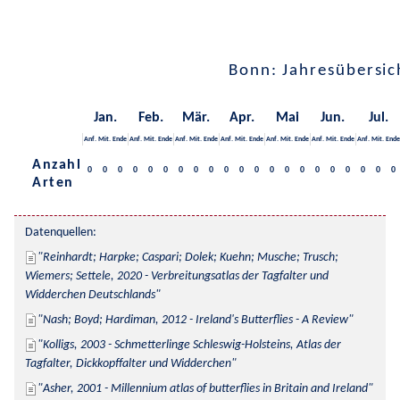
Bonn: Jahresübersic
Jan.
Feb.
Mär.
Apr.
Mai
Jun.
Jul.
Anf.
Mit.
Ende
Anf.
Mit.
Ende
Anf.
Mit.
Ende
Anf.
Mit.
Ende
Anf.
Mit.
Ende
Anf.
Mit.
Ende
Anf.
Mit.
Ende
Anzahl
0
0
0
0
0
0
0
0
0
0
0
0
0
0
0
0
0
0
0
0
0
Arten
Datenquellen:
Reinhardt; Harpke; Caspari; Dolek; Kuehn; Musche; Trusch; 
Wiemers; Settele, 2020 - Verbreitungsatlas der Tagfalter und 
Widderchen Deutschlands
Nash; Boyd; Hardiman, 2012 - Ireland's Butterflies - A Review
Kolligs, 2003 - Schmetterlinge Schleswig-Holsteins, Atlas der 
Tagfalter, Dickkopffalter und Widderchen
Asher, 2001 - Millennium atlas of butterflies in Britain and Ireland