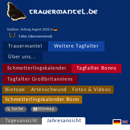
Stadium, Anfang August 2026 in 
Falter (übersommernd)
Trauermantel
Weitere Tagfalter
Über uns...
Schmetterlingskalender
Tagfalter Bonns
Tagfalter Großbritanniens
Biotope
Artenschwund
Fotos & Videos
Schmetterlingskalender Bonn
Suche
Sitemap
Tagesansicht
Jahresansicht