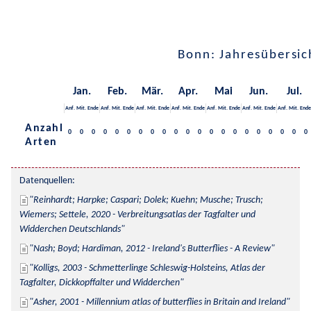
Bonn: Jahresübersic
Jan.
Feb.
Mär.
Apr.
Mai
Jun.
Jul.
Anf.
Mit.
Ende
Anf.
Mit.
Ende
Anf.
Mit.
Ende
Anf.
Mit.
Ende
Anf.
Mit.
Ende
Anf.
Mit.
Ende
Anf.
Mit.
Ende
Anzahl
0
0
0
0
0
0
0
0
0
0
0
0
0
0
0
0
0
0
0
0
0
Arten
Datenquellen:
Reinhardt; Harpke; Caspari; Dolek; Kuehn; Musche; Trusch; 
Wiemers; Settele, 2020 - Verbreitungsatlas der Tagfalter und 
Widderchen Deutschlands
Nash; Boyd; Hardiman, 2012 - Ireland's Butterflies - A Review
Kolligs, 2003 - Schmetterlinge Schleswig-Holsteins, Atlas der 
Tagfalter, Dickkopffalter und Widderchen
Asher, 2001 - Millennium atlas of butterflies in Britain and Ireland