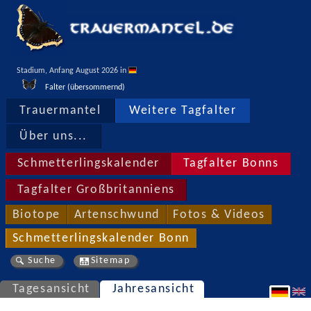
Stadium, Anfang August 2026 in 
Falter (übersommernd)
Trauermantel
Weitere Tagfalter
Über uns...
Schmetterlingskalender
Tagfalter Bonns
Tagfalter Großbritanniens
Biotope
Artenschwund
Fotos & Videos
Schmetterlingskalender Bonn
Suche
Sitemap
Tagesansicht
Jahresansicht