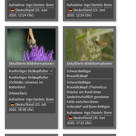
Aufnahme:
Ingo Daniels
;
Bonn
Aufnahme:
Ingo Daniels
;
Bonn
,
Deutschland
(21. Juni
,
Deutschland
(21. Juni
2020, 12:24 Uhr)
2020, 12:24 Uhr)
Detaillierte Bildinformationen
Detaillierte Bildinformationen
Rostfarbiger Dickkopffalter
Schwarzkolbiger
Braundickkopf
Rostfarbiger Dickkopffalter
(Ochlodes sylvanus) im
Schwarzkolbiger
Kottenforst
Braundickkopf (Thymelicus
lineola) am Rand eines
[Männchen]
landwirtschaftlich genutzten
Aufnahme:
Ingo Daniels
;
Bonn
Felds zwischen Bonn-
,
Deutschland
(23. Juli
Ückesdorf und Bonn-Röttgen
2020, 18:58 Uhr)
Aufnahme:
Ingo Daniels
;
Bonn
,
Deutschland
(30. Juni
2020, 17:25 Uhr)