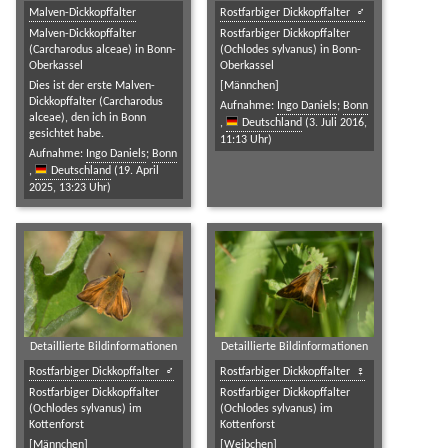
Malven-Dickkopffalter
Rostfarbiger Dickkopffalter
Malven-Dickkopffalter
Rostfarbiger Dickkopffalter
(Carcharodus alceae) in Bonn-
(Ochlodes sylvanus) in Bonn-
Oberkassel
Oberkassel
Dies ist der erste Malven-
[Männchen]
Dickkopffalter (Carcharodus
Aufnahme:
Ingo Daniels
;
Bonn
alceae), den ich in Bonn
,
Deutschland
(3. Juli 2016,
gesichtet habe.
11:13 Uhr)
Aufnahme:
Ingo Daniels
;
Bonn
,
Deutschland
(19. April
2025, 13:23 Uhr)
Detaillierte Bildinformationen
Detaillierte Bildinformationen
Rostfarbiger Dickkopffalter
Rostfarbiger Dickkopffalter
Rostfarbiger Dickkopffalter
Rostfarbiger Dickkopffalter
(Ochlodes sylvanus) im
(Ochlodes sylvanus) im
Kottenforst
Kottenforst
[Männchen]
[Weibchen]