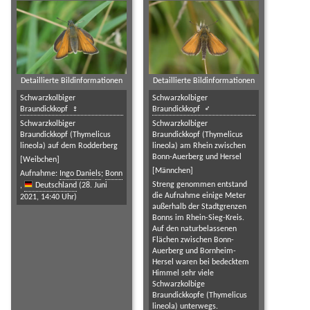
Detaillierte Bildinformationen
Detaillierte Bildinformationen
Schwarzkolbiger
Schwarzkolbiger
Braundickkopf
Braundickkopf
Schwarzkolbiger
Schwarzkolbiger
Braundickkopf (Thymelicus
Braundickkopf (Thymelicus
lineola) auf dem Rodderberg
lineola) am Rhein zwischen
Bonn-Auerberg und Hersel
[Weibchen]
[Männchen]
Aufnahme:
Ingo Daniels
;
Bonn
Streng genommen entstand
,
Deutschland
(28. Juni
die Aufnahme einige Meter
2021, 14:40 Uhr)
außerhalb der Stadtgrenzen
Bonns im Rhein-Sieg-Kreis.
Auf den naturbelassenen
Flächen zwischen Bonn-
Auerberg und Bornheim-
Hersel waren bei bedecktem
Himmel sehr viele
Schwarzkolbige
Braundickkopfe (Thymelicus
lineola) unterwegs.