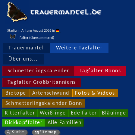
Stadium, Anfang August 2026 in 
Falter (übersommernd)
Trauermantel
Weitere Tagfalter
Über uns...
Schmetterlingskalender
Tagfalter Bonns
Tagfalter Großbritanniens
Biotope
Artenschwund
Fotos & Videos
Schmetterlingskalender Bonn
Ritterfalter
Weißlinge
Edelfalter
Bläulinge
Dickkopffalter
Alle Familien
Suche
Sitemap