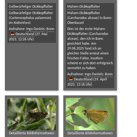
Gelbwürfeliger Dickkopffalter
Malven-Dickkopffalter
Gelbwürfeliger Dickkopffalter
Malven-Dickkopffalter
(Carterocephalus palaemon)
(Carcharodus alceae) in Bonn-
im Kottenforst
Oberkassel
Aufnahme:
Ingo Daniels
;
Bonn
Dies ist der erste Malven-
Dickkopffalter (Carcharodus
,
Deutschland
(27. Mai
alceae), den ich in Bonn
2023, 12:26 Uhr)
gesichtet habe. Am
29.06.2025 fand ich an
gleicher Stelle erneut einen
frischen Falter, insofern
scheint er sich dort erfolgreich
vermehrt zu haben.
Aufnahme:
Ingo Daniels
;
Bonn
,
Deutschland
(19. April
2025, 13:16 Uhr)
Detaillierte Bildinformationen
Detaillierte Bildinformationen