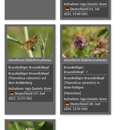
Aufnahme:
Ingo Daniels
;
Bonn
,
Deutschland
(11. Juli
2021, 14:40 Uhr)
Detaillierte Bildinformationen
Detaillierte Bildinformationen
Braunkolbiger Braundickkopf
Braunkolbiger
Braundickkopf
Braunkolbiger Braundickkopf
(Thymelicus sylvestris) auf
Braunkolbiger Braundickkopf
dem Rodderberg
(Thymelicus sylvestris) in
Bonn-Röttgen
Aufnahme:
Ingo Daniels
;
Bonn
[Männchen]
,
Deutschland
(19. Juni
2021, 11:51 Uhr)
Aufnahme:
Ingo Daniels
;
Bonn
,
Deutschland
(30. Juni
2024, 13:35 Uhr)